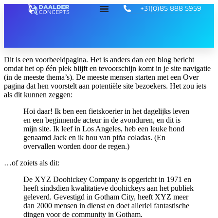
+31(0)85 888 5959
Dit is een voorbeeldpagina. Het is anders dan een blog bericht
omdat het op één plek blijft en tevoorschijn komt in je site navigatie
(in de meeste thema’s). De meeste mensen starten met een Over
pagina dat hen voorstelt aan potentiële site bezoekers. Het zou iets
als dit kunnen zeggen:
Hoi daar! Ik ben een fietskoerier in het dagelijks leven
en een beginnende acteur in de avonduren, en dit is
mijn site. Ik leef in Los Angeles, heb een leuke hond
genaamd Jack en ik hou van piña coladas. (En
overvallen worden door de regen.)
…of zoiets als dit:
De XYZ Doohickey Company is opgericht in 1971 en
heeft sindsdien kwalitatieve doohickeys aan het publiek
geleverd. Gevestigd in Gotham City, heeft XYZ meer
dan 2000 mensen in dienst en doet allerlei fantastische
dingen voor de community in Gotham.